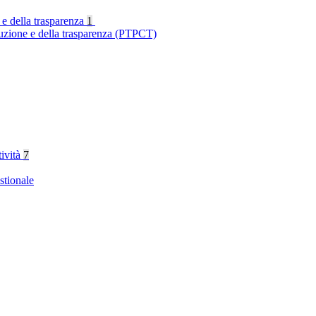
 e della trasparenza
1
ruzione e della trasparenza (PTPCT)
tività
7
stionale