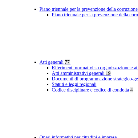
Piano triennale per la prevenzione della corruzione
Piano triennale per la prevenzione della cor
Atti generali
77
Riferimenti normativi su organizzazione e at
Atti amministrativi generali
19
Documenti di programmazione strategico-ge
Statuti e leggi regionali
Codice disciplinare e codice di condotta
4
Oneri informativi per cittadini e imprese