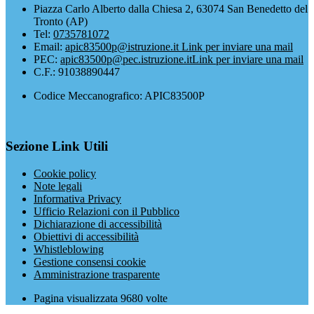
Piazza Carlo Alberto dalla Chiesa 2, 63074 San Benedetto del
Tronto (AP)
Tel:
0735781072
Email:
apic83500p@istruzione.it
Link per inviare una mail
PEC:
apic83500p@pec.istruzione.it
Link per inviare una mail
C.F.: 91038890447
Codice Meccanografico: APIC83500P
Sezione Link Utili
Cookie policy
Note legali
Informativa Privacy
Ufficio Relazioni con il Pubblico
Dichiarazione di accessibilità
Obiettivi di accessibilità
Whistleblowing
Gestione consensi cookie
Amministrazione trasparente
Pagina visualizzata
9680
volte