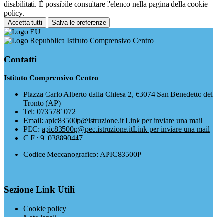
disabilitati. È possibile consultare l'elenco nella pagina della cookie
policy.
Accetta tutti
Salva le preferenze
Istituto Comprensivo Centro
Contatti
Istituto Comprensivo Centro
Piazza Carlo Alberto dalla Chiesa 2, 63074 San Benedetto del
Tronto (AP)
Tel:
0735781072
Email:
apic83500p@istruzione.it
Link per inviare una mail
PEC:
apic83500p@pec.istruzione.it
Link per inviare una mail
C.F.: 91038890447
Codice Meccanografico: APIC83500P
Sezione Link Utili
Cookie policy