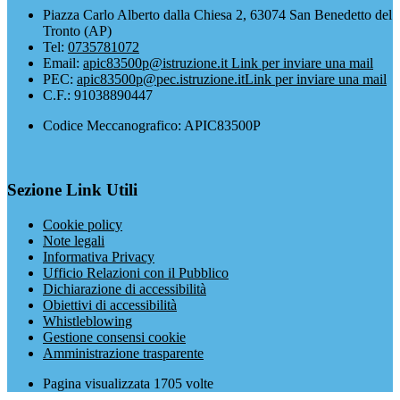
Piazza Carlo Alberto dalla Chiesa 2, 63074 San Benedetto del
Tronto (AP)
Tel:
0735781072
Email:
apic83500p@istruzione.it
Link per inviare una mail
PEC:
apic83500p@pec.istruzione.it
Link per inviare una mail
C.F.: 91038890447
Codice Meccanografico: APIC83500P
Sezione Link Utili
Cookie policy
Note legali
Informativa Privacy
Ufficio Relazioni con il Pubblico
Dichiarazione di accessibilità
Obiettivi di accessibilità
Whistleblowing
Gestione consensi cookie
Amministrazione trasparente
Pagina visualizzata
1705
volte