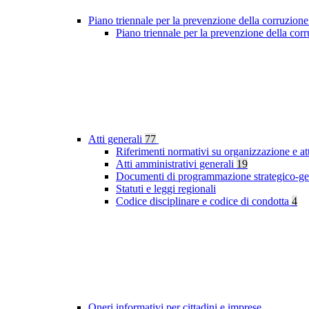
Piano triennale per la prevenzione della corruzione
Piano triennale per la prevenzione della cor
Atti generali
77
Riferimenti normativi su organizzazione e at
Atti amministrativi generali
19
Documenti di programmazione strategico-ge
Statuti e leggi regionali
Codice disciplinare e codice di condotta
4
Oneri informativi per cittadini e imprese