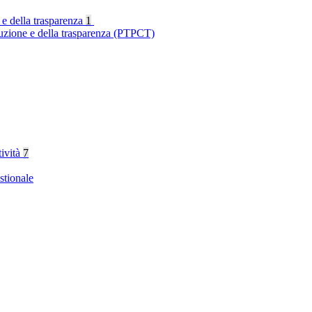
 e della trasparenza
1
ruzione e della trasparenza (PTPCT)
tività
7
stionale