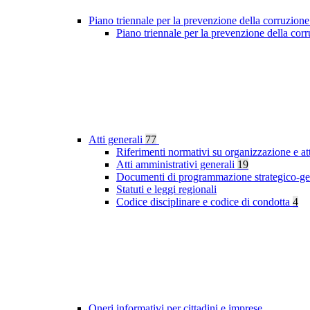
Piano triennale per la prevenzione della corruzione
Piano triennale per la prevenzione della cor
Atti generali
77
Riferimenti normativi su organizzazione e at
Atti amministrativi generali
19
Documenti di programmazione strategico-ge
Statuti e leggi regionali
Codice disciplinare e codice di condotta
4
Oneri informativi per cittadini e imprese