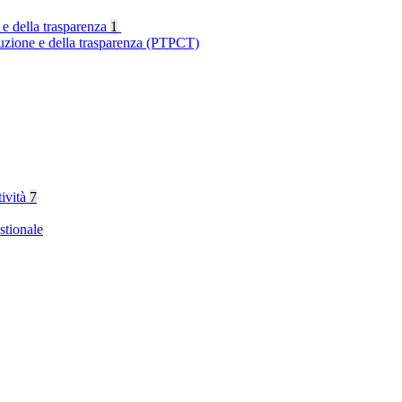
 e della trasparenza
1
ruzione e della trasparenza (PTPCT)
tività
7
stionale