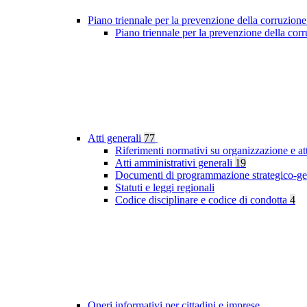
Piano triennale per la prevenzione della corruzione
Piano triennale per la prevenzione della cor
Atti generali
77
Riferimenti normativi su organizzazione e at
Atti amministrativi generali
19
Documenti di programmazione strategico-ge
Statuti e leggi regionali
Codice disciplinare e codice di condotta
4
Oneri informativi per cittadini e imprese