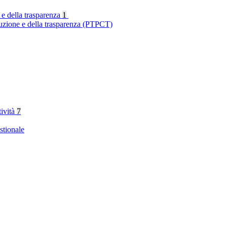
 e della trasparenza
1
ruzione e della trasparenza (PTPCT)
tività
7
stionale