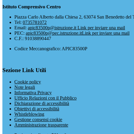
Istituto Comprensivo Centro
Piazza Carlo Alberto dalla Chiesa 2, 63074 San Benedetto del 
Tel:
0735781072
Email:
apic83500p@istruzione.it
Link per inviare una mail
PEC:
apic83500p@pec.istruzione.it
Link per inviare una mail
C.F.: 91038890447
Codice Meccanografico: APIC83500P
Sezione Link Utili
Cookie policy
Note legali
Informativa Privacy
Ufficio Relazioni con il Pubblico
Dichiarazione di accessibilità
Obiettivi di accessibilità
Whistleblowing
Gestione consensi cookie
Amministrazione trasparente