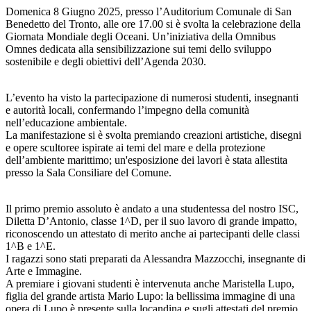
Domenica 8 Giugno 2025, presso l’Auditorium Comunale di San
Benedetto del Tronto, alle ore 17.00 si è svolta la celebrazione della
Giornata Mondiale degli Oceani. Un’iniziativa della Omnibus
Omnes dedicata alla sensibilizzazione sui temi dello sviluppo
sostenibile e degli obiettivi dell’Agenda 2030.
L’evento ha visto la partecipazione di numerosi studenti, insegnanti
e autorità locali, confermando l’impegno della comunità
nell’educazione ambientale.
La manifestazione si è svolta premiando creazioni artistiche, disegni
e opere scultoree ispirate ai temi del mare e della protezione
dell’ambiente marittimo; un'esposizione dei lavori è stata allestita
presso la Sala Consiliare del Comune.
Il primo premio assoluto è andato a una studentessa del nostro ISC,
Diletta D’Antonio, classe 1^D, per il suo lavoro di grande impatto,
riconoscendo un attestato di merito anche ai partecipanti delle classi
1^B e 1^E.
I ragazzi sono stati preparati da Alessandra Mazzocchi, insegnante di
Arte e Immagine.
A premiare i giovani studenti è intervenuta anche Maristella Lupo,
figlia del grande artista Mario Lupo: la bellissima immagine di una
opera di Lupo è presente sulla locandina e sugli attestati del premio,