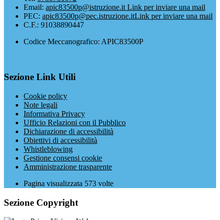
Email:
apic83500p@istruzione.it
Link per inviare una mail
PEC:
apic83500p@pec.istruzione.it
Link per inviare una mail
C.F.: 91038890447
Codice Meccanografico: APIC83500P
Sezione Link Utili
Cookie policy
Note legali
Informativa Privacy
Ufficio Relazioni con il Pubblico
Dichiarazione di accessibilità
Obiettivi di accessibilità
Whistleblowing
Gestione consensi cookie
Amministrazione trasparente
Pagina visualizzata
573
volte
Sezione Copyright