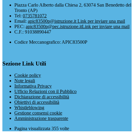
Piazza Carlo Alberto dalla Chiesa 2, 63074 San Benedetto del
Tronto (AP)
Tel:
0735781072
Email:
apic83500p@istruzione.it
Link per inviare una mail
PEC:
apic83500p@pec.istruzione.it
Link per inviare una mail
C.F.: 91038890447
Codice Meccanografico: APIC83500P
Sezione Link Utili
Cookie policy
Note legali
Informativa Privacy
Ufficio Relazioni con il Pubblico
Dichiarazione di accessibilità
Obiettivi di accessibilità
Whistleblowing
Gestione consensi cookie
Amministrazione trasparente
Pagina visualizzata
355
volte