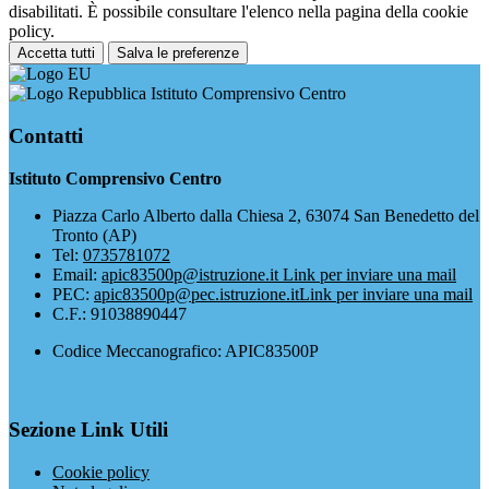
disabilitati. È possibile consultare l'elenco nella pagina della cookie
policy.
Accetta tutti
Salva le preferenze
Istituto Comprensivo Centro
Contatti
Istituto Comprensivo Centro
Piazza Carlo Alberto dalla Chiesa 2, 63074 San Benedetto del
Tronto (AP)
Tel:
0735781072
Email:
apic83500p@istruzione.it
Link per inviare una mail
PEC:
apic83500p@pec.istruzione.it
Link per inviare una mail
C.F.: 91038890447
Codice Meccanografico: APIC83500P
Sezione Link Utili
Cookie policy