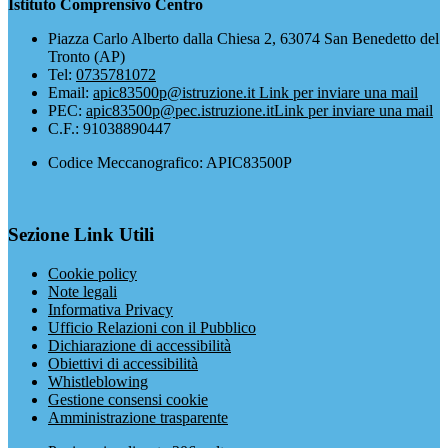
Istituto Comprensivo Centro
Piazza Carlo Alberto dalla Chiesa 2, 63074 San Benedetto del
Tronto (AP)
Tel:
0735781072
Email:
apic83500p@istruzione.it
Link per inviare una mail
PEC:
apic83500p@pec.istruzione.it
Link per inviare una mail
C.F.: 91038890447
Codice Meccanografico: APIC83500P
Sezione Link Utili
Cookie policy
Note legali
Informativa Privacy
Ufficio Relazioni con il Pubblico
Dichiarazione di accessibilità
Obiettivi di accessibilità
Whistleblowing
Gestione consensi cookie
Amministrazione trasparente