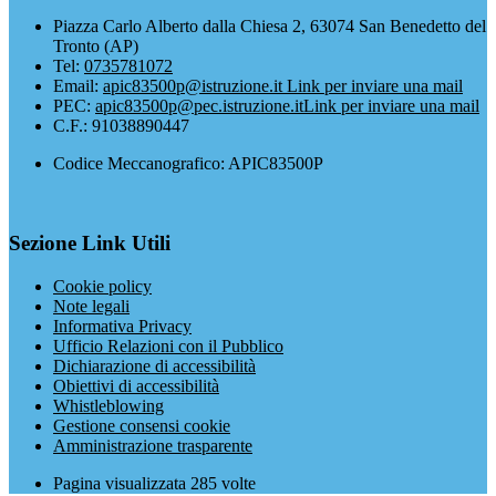
Piazza Carlo Alberto dalla Chiesa 2, 63074 San Benedetto del
Tronto (AP)
Tel:
0735781072
Email:
apic83500p@istruzione.it
Link per inviare una mail
PEC:
apic83500p@pec.istruzione.it
Link per inviare una mail
C.F.: 91038890447
Codice Meccanografico: APIC83500P
Sezione Link Utili
Cookie policy
Note legali
Informativa Privacy
Ufficio Relazioni con il Pubblico
Dichiarazione di accessibilità
Obiettivi di accessibilità
Whistleblowing
Gestione consensi cookie
Amministrazione trasparente
Pagina visualizzata
285
volte