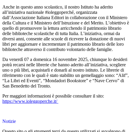
Anche in questo anno scolastico, il nostro Istituto ha aderito
all’iniziativa nazionale #ioleggoperché, organizzata
dall’Associazione Italiana Editori in collaborazione con il Ministero
della Cultura e il Ministero dell’Istruzione e del Merito. L’obiettivo è
quello di promuovere la lettura arricchendo il patrimonio librario
delle biblioteche scolastiche di tutta Italia. L’iniziativa, ormai da
diversi anni, consente alle scuole di ricevere la donazione di nuovi
libri per aggiornare e incrementare il patrimonio librario delle loro
biblioteche attraverso il contributo volontario delle famiglie.
Da venerdì 07 a domenica 16 novembre 2025, chiunque lo desideri
potrà recarsi nelle librerie che hanno aderito all’iniziativa, scegliere
uno o più libri, acquistarli e donarli al nostro istituto. Le librerie di
riferimento con le quali è stato stabilito un gemellaggio sono: “Alif”,
“La Libri ed Eventi”, “Mondadori Bookstore” e “Nave Cervo” di
San Benedetto del Tronto.
Per maggiori informazioni è possibile consultare il sito:
https://www.ioleggoperche.it/
Notizie
Questo sito o gli strumenti terzi da questo utilizzati si avvalgono di