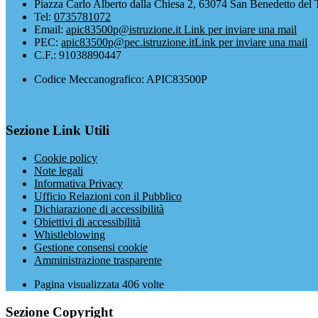
Piazza Carlo Alberto dalla Chiesa 2, 63074 San Benedetto del 
Tel:
0735781072
Email:
apic83500p@istruzione.it
Link per inviare una mail
PEC:
apic83500p@pec.istruzione.it
Link per inviare una mail
C.F.: 91038890447
Codice Meccanografico: APIC83500P
Sezione Link Utili
Cookie policy
Note legali
Informativa Privacy
Ufficio Relazioni con il Pubblico
Dichiarazione di accessibilità
Obiettivi di accessibilità
Whistleblowing
Gestione consensi cookie
Amministrazione trasparente
Pagina visualizzata
406
volte
Sezione Copyright