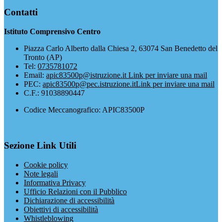
Contatti
Istituto Comprensivo Centro
Piazza Carlo Alberto dalla Chiesa 2, 63074 San Benedetto del
Tronto (AP)
Tel:
0735781072
Email:
apic83500p@istruzione.it
Link per inviare una mail
PEC:
apic83500p@pec.istruzione.it
Link per inviare una mail
C.F.: 91038890447
Codice Meccanografico: APIC83500P
Sezione Link Utili
Cookie policy
Note legali
Informativa Privacy
Ufficio Relazioni con il Pubblico
Dichiarazione di accessibilità
Obiettivi di accessibilità
Whistleblowing