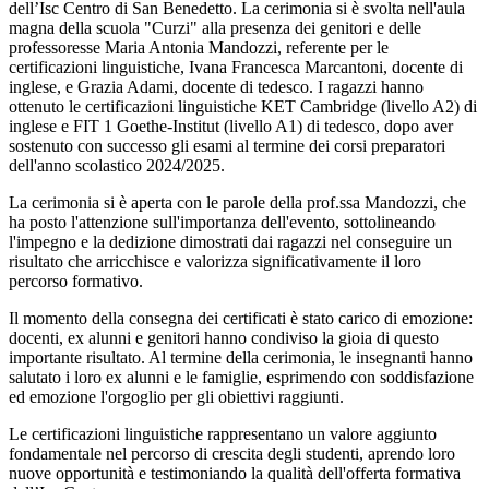
dell’Isc Centro di San Benedetto. La cerimonia si è svolta nell'aula
magna della scuola "Curzi" alla presenza dei genitori e delle
professoresse Maria Antonia Mandozzi, referente per le
certificazioni linguistiche, Ivana Francesca Marcantoni, docente di
inglese, e Grazia Adami, docente di tedesco. I ragazzi hanno
ottenuto le certificazioni linguistiche KET Cambridge (livello A2) di
inglese e FIT 1 Goethe-Institut (livello A1) di tedesco, dopo aver
sostenuto con successo gli esami al termine dei corsi preparatori
dell'anno scolastico 2024/2025.
La cerimonia si è aperta con le parole della prof.ssa Mandozzi, che
ha posto l'attenzione sull'importanza dell'evento, sottolineando
l'impegno e la dedizione dimostrati dai ragazzi nel conseguire un
risultato che arricchisce e valorizza significativamente il loro
percorso formativo.
Il momento della consegna dei certificati è stato carico di emozione:
docenti, ex alunni e genitori hanno condiviso la gioia di questo
importante risultato. Al termine della cerimonia, le insegnanti hanno
salutato i loro ex alunni e le famiglie, esprimendo con soddisfazione
ed emozione l'orgoglio per gli obiettivi raggiunti.
Le certificazioni linguistiche rappresentano un valore aggiunto
fondamentale nel percorso di crescita degli studenti, aprendo loro
nuove opportunità e testimoniando la qualità dell'offerta formativa