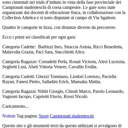
sono cimentati nei trials d’istituto in vista della fase provinciale dei
Campionati studenteschi di corsa campestre. Le gare sono state
organizzate dai docenti di educazione fisica, in collaborazione con la
Collection Atletica e si sono disputate al campo di Via Sgattoni.
Quattro le categorie in lizza, con distanze diverse da percorrere.
Ecco i primi sei classificati per ogni gara:
Categoria Cadette: Barbizzi Ines, Straccia Anisia, Ricci Benedetta,
Malavolta Grazia, Paci Sara, Stacchiotti Alice.
Categoria Ragazze: Corradetti Perla, Rosati Victoria, Alesi Lucrezia,
Seghetti Lusi, Abeti Vittoria Venere, Cavallin Ersilia.
Categoria Cadetti: Ghezzi Tommaso, Liodori Lorenzo, Paciolla
Rayan, Fanesi Pietro, Salladini Erick, Mansaku Mattia.
Categoria Ragazzi: Nibbi Giorgio, Chiodi Marco, Parolo Leonardo,
Vagnoni Iacopo, Capriotti Flavio, Rossi Nicolò.
Caricamento...
Notizie
Tag pagina:
Sport
Campionati studenteschi
Questo sito o gli strumenti terzi da questo utilizzati si avvalgono di