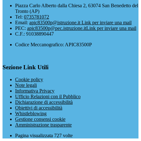
Piazza Carlo Alberto dalla Chiesa 2, 63074 San Benedetto del
Tronto (AP)
Tel:
0735781072
Email:
apic83500p@istruzione.it
Link per inviare una mail
PEC:
apic83500p@pec.istruzione.it
Link per inviare una mail
C.F.: 91038890447
Codice Meccanografico: APIC83500P
Sezione Link Utili
Cookie policy
Note legali
Informativa Privacy
Ufficio Relazioni con il Pubblico
Dichiarazione di accessibilità
Obiettivi di accessibilità
Whistleblowing
Gestione consensi cookie
Amministrazione trasparente
Pagina visualizzata
727
volte