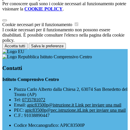
Per conoscere quali sono i cookie necessari al funzionamento potete
visionare la
COOKIE POLICY
.
Cookie necessari per il funzionamento
I cookie necessari per il funzionamento non possono essere
disabilitati. È possibile consultare l'elenco nella pagina della cookie
policy.
Accetta tutti
Salva le preferenze
Istituto Comprensivo Centro
Contatti
Istituto Comprensivo Centro
Piazza Carlo Alberto dalla Chiesa 2, 63074 San Benedetto del
Tronto (AP)
Tel:
0735781072
Email:
apic83500p@istruzione.it
Link per inviare una mail
PEC:
apic83500p@pec.istruzione.it
Link per inviare una mail
C.F.: 91038890447
Codice Meccanografico: APIC83500P