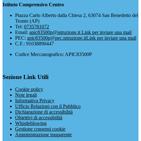
Istituto Comprensivo Centro
Piazza Carlo Alberto dalla Chiesa 2, 63074 San Benedetto del
Tronto (AP)
Tel:
0735781072
Email:
apic83500p@istruzione.it
Link per inviare una mail
PEC:
apic83500p@pec.istruzione.it
Link per inviare una mail
C.F.: 91038890447
Codice Meccanografico: APIC83500P
Sezione Link Utili
Cookie policy
Note legali
Informativa Privacy
Ufficio Relazioni con il Pubblico
Dichiarazione di accessibilità
Obiettivi di accessibilità
Whistleblowing
Gestione consensi cookie
Amministrazione trasparente