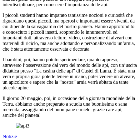
interdisciplinare, per conoscere l’importanza delle api.
I piccoli studenti hanno imparato tantissime nozioni e curiosità che
riguardano questi piccoli, ma operosi e importanti essere viventi, da
cui dipende la salvaguardia del nostro pianeta. Hanno approfondito
e conosciuto i piccoli insetti, scoprendo le innumerevoli ed
importanti doti, attraverso letture, video, costruzione di alveari con
materiali di riciclo, ma anche adottando e personalizzando un’arnia,
che è stata attentamente osservata e decorata.
I bambini, poi, hanno potuto sperimentare, quanto appreso,
attraverso l’osservazione dal vero del mondo delle api, con un’uscita
didattica presso “La casina delle api” di Castel di Lama. È stata una
vera e propria gioia poterle tenere in mano, poter vedere un alveare,
un apicoltore e sapere che la “nostra” arnia verrà abitata da tante
piccole apine.
Il giorno 20 maggio, poi, in occasione della giornata mondiale della
Terra, abbiamo anche preparato a scuola una buonissima e sana
merenda, assaggiando del buon pane e miele: grazie care api,
amiche del pianeta!
Notizie