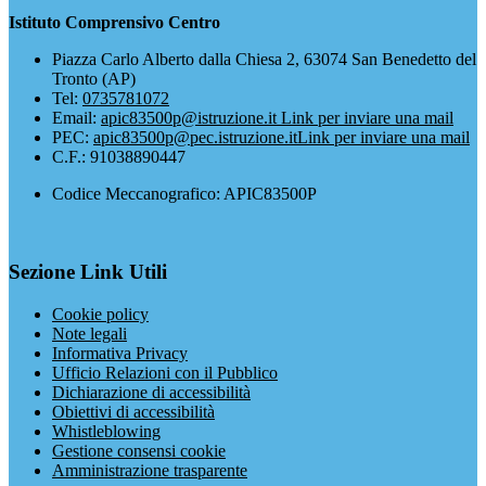
Istituto Comprensivo Centro
Piazza Carlo Alberto dalla Chiesa 2, 63074 San Benedetto del
Tronto (AP)
Tel:
0735781072
Email:
apic83500p@istruzione.it
Link per inviare una mail
PEC:
apic83500p@pec.istruzione.it
Link per inviare una mail
C.F.: 91038890447
Codice Meccanografico: APIC83500P
Sezione Link Utili
Cookie policy
Note legali
Informativa Privacy
Ufficio Relazioni con il Pubblico
Dichiarazione di accessibilità
Obiettivi di accessibilità
Whistleblowing
Gestione consensi cookie
Amministrazione trasparente