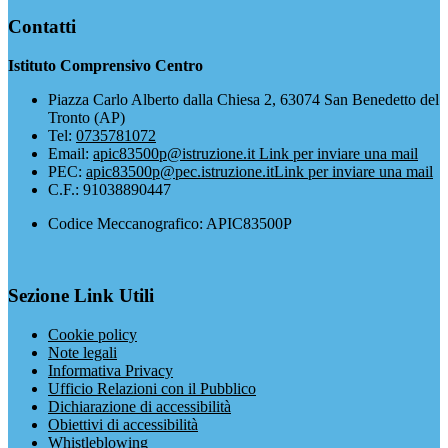
Contatti
Istituto Comprensivo Centro
Piazza Carlo Alberto dalla Chiesa 2, 63074 San Benedetto del
Tronto (AP)
Tel:
0735781072
Email:
apic83500p@istruzione.it
Link per inviare una mail
PEC:
apic83500p@pec.istruzione.it
Link per inviare una mail
C.F.: 91038890447
Codice Meccanografico: APIC83500P
Sezione Link Utili
Cookie policy
Note legali
Informativa Privacy
Ufficio Relazioni con il Pubblico
Dichiarazione di accessibilità
Obiettivi di accessibilità
Whistleblowing