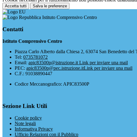
Accetta tutti
Salva le preferenze
Istituto Comprensivo Centro
Contatti
Istituto Comprensivo Centro
Piazza Carlo Alberto dalla Chiesa 2, 63074 San Benedetto del 
Tel:
0735781072
Email:
apic83500p@istruzione.it
Link per inviare una mail
PEC:
apic83500p@pec.istruzione.it
Link per inviare una mail
C.F.: 91038890447
Codice Meccanografico: APIC83500P
Sezione Link Utili
Cookie policy
Note legali
Informativa Privacy
Ufficio Relazioni con il Pubblico