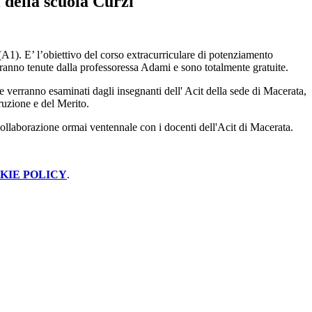
i della scuola Curzi
(A1). E’ l’obiettivo del corso extracurriculare di potenziamento
saranno tenute dalla professoressa Adami e sono totalmente gratuite.
e verranno esaminati dagli insegnanti dell' Acit della sede di Macerata,
truzione e del Merito.
a collaborazione ormai ventennale con i docenti dell'Acit di Macerata.
KIE POLICY
.