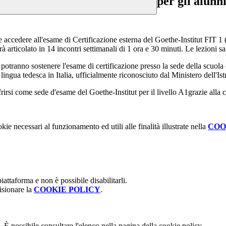
per gli alunn
 accedere all'esame di Certificazione esterna del Goethe-Institut FIT 1 
à articolato in 14 incontri settimanali di 1 ora e 30 minuti. Le lezioni 
otranno sostenere l'esame di certificazione presso la sede della scuola 
lingua tedesca in Italia, ufficialmente riconosciuto dal Ministero dell'Is
ffrirsi come sede d'esame del Goethe-Institut per il livello A1grazie all
kie necessari al funzionamento ed utili alle finalità illustrate nella
COO
attaforma e non è possibile disabilitarli.
isionare la
COOKIE POLICY
.
 È possibile consultare l'elenco nella pagina della cookie policy.