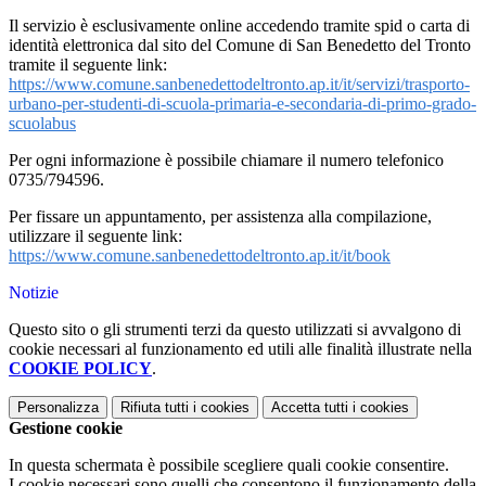
Il servizio è esclusivamente online accedendo tramite spid o carta di
identità elettronica dal sito del Comune di San Benedetto del Tronto
tramite il seguente link:
https://www.comune.sanbenedettodeltronto.ap.it/it/servizi/trasporto-
urbano-per-studenti-di-scuola-primaria-e-secondaria-di-primo-grado-
scuolabus
Per ogni informazione è possibile chiamare il numero telefonico
0735/794596.
Per fissare un appuntamento, per assistenza alla compilazione,
utilizzare il seguente link:
https://www.comune.sanbenedettodeltronto.ap.it/it/book
Notizie
Questo sito o gli strumenti terzi da questo utilizzati si avvalgono di
cookie necessari al funzionamento ed utili alle finalità illustrate nella
COOKIE POLICY
.
Personalizza
Rifiuta tutti
i cookies
Accetta tutti
i cookies
Gestione cookie
In questa schermata è possibile scegliere quali cookie consentire.
I cookie necessari sono quelli che consentono il funzionamento della