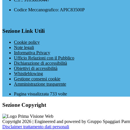
Codice Meccanografico: APIC83500P
Sezione Link Utili
Cookie policy
Note legali
Informativa Privacy
Ufficio Relazioni con il Pubblico
Dichiarazione di accessibilità
Obiettivi di accessibilità
Whistleblowing
Gestione consensi cookie
Amministrazione trasparente
Pagina visualizzata
733
volte
Sezione Copyright
Copyright 2026 | Engineered and powered by Gruppo Spaggiari Parm
Disclaimer trattamento dati personali