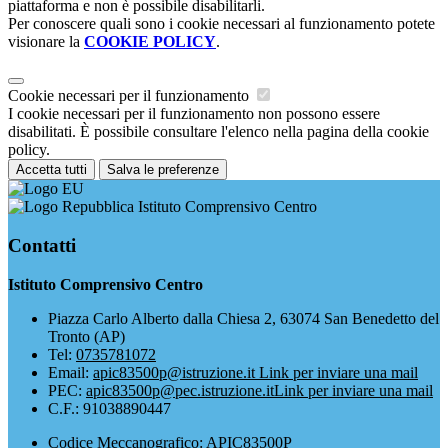
piattaforma e non è possibile disabilitarli.
Per conoscere quali sono i cookie necessari al funzionamento potete
visionare la
COOKIE POLICY
.
Cookie necessari per il funzionamento
I cookie necessari per il funzionamento non possono essere
disabilitati. È possibile consultare l'elenco nella pagina della cookie
policy.
Accetta tutti
Salva le preferenze
Istituto Comprensivo Centro
Contatti
Istituto Comprensivo Centro
Piazza Carlo Alberto dalla Chiesa 2, 63074 San Benedetto del
Tronto (AP)
Tel:
0735781072
Email:
apic83500p@istruzione.it
Link per inviare una mail
PEC:
apic83500p@pec.istruzione.it
Link per inviare una mail
C.F.: 91038890447
Codice Meccanografico: APIC83500P