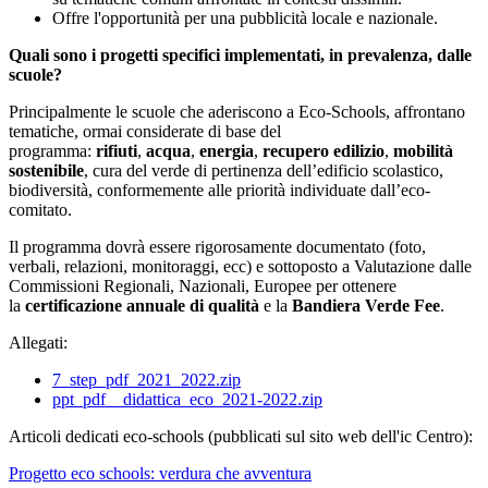
Offre l'opportunità per una pubblicità locale e nazionale.
Quali sono i progetti specifici implementati, in prevalenza, dalle
scuole?
Principalmente le scuole che aderiscono a Eco-Schools, affrontano
tematiche, ormai considerate di base del
programma:
rifiuti
,
acqua
,
energia
,
recupero edilizio
,
mobilità
sostenibile
, cura del verde di pertinenza dell’edificio scolastico,
biodiversità, conformemente alle priorità individuate dall’eco-
comitato.
Il programma dovrà essere rigorosamente documentato (foto,
verbali, relazioni, monitoraggi, ecc) e sottoposto a Valutazione dalle
Commissioni Regionali, Nazionali, Europee per ottenere
la
certificazione annuale di qualità
e la
Bandiera Verde Fee
.
Allegati:
7_step_pdf_2021_2022.zip
ppt_pdf__didattica_eco_2021-2022.zip
Articoli dedicati eco-schools (pubblicati sul sito web dell'ic Centro):
Progetto eco schools: verdura che avventura