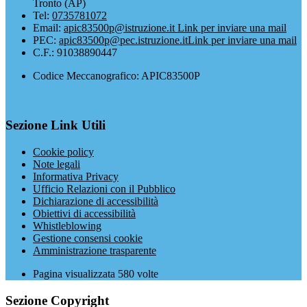
Tronto (AP)
Tel:
0735781072
Email:
apic83500p@istruzione.it
Link per inviare una mail
PEC:
apic83500p@pec.istruzione.it
Link per inviare una mail
C.F.: 91038890447
Codice Meccanografico: APIC83500P
Sezione Link Utili
Cookie policy
Note legali
Informativa Privacy
Ufficio Relazioni con il Pubblico
Dichiarazione di accessibilità
Obiettivi di accessibilità
Whistleblowing
Gestione consensi cookie
Amministrazione trasparente
Pagina visualizzata
580
volte
Sezione Copyright