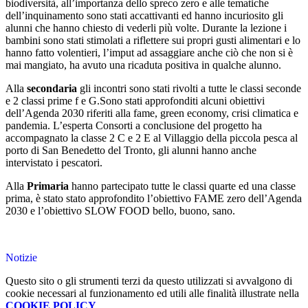
biodiversità, all’importanza dello spreco zero e alle tematiche
dell’inquinamento sono stati accattivanti ed hanno incuriosito gli
alunni che hanno chiesto di vederli più volte. Durante la lezione i
bambini sono stati stimolati a riflettere sui propri gusti alimentari e lo
hanno fatto volentieri, l’imput ad assaggiare anche ciò che non si è
mai mangiato, ha avuto una ricaduta positiva in qualche alunno.
Alla
secondaria
gli incontri sono stati rivolti a tutte le classi seconde
e 2 classi prime f e G.Sono stati approfonditi alcuni obiettivi
dell’Agenda 2030 riferiti alla fame, green economy, crisi climatica e
pandemia. L’esperta Consorti a conclusione del progetto ha
accompagnato la classe 2 C e 2 E al Villaggio della piccola pesca al
porto di San Benedetto del Tronto, gli alunni hanno anche
intervistato i pescatori.
Alla
Primaria
hanno partecipato tutte le classi quarte ed una classe
prima, è stato stato approfondito l’obiettivo FAME zero dell’Agenda
2030 e l’obiettivo SLOW FOOD bello, buono, sano.
Notizie
Questo sito o gli strumenti terzi da questo utilizzati si avvalgono di
cookie necessari al funzionamento ed utili alle finalità illustrate nella
COOKIE POLICY
.