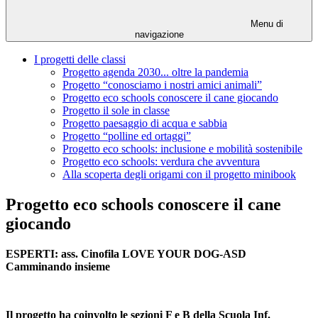
Menu di
navigazione
I progetti delle classi
Progetto agenda 2030... oltre la pandemia
Progetto “conosciamo i nostri amici animali”
Progetto eco schools conoscere il cane giocando
Progetto il sole in classe
Progetto paesaggio di acqua e sabbia
Progetto “polline ed ortaggi”
Progetto eco schools: inclusione e mobilità sostenibile
Progetto eco schools: verdura che avventura
Alla scoperta degli origami con il progetto minibook
Progetto eco schools conoscere il cane
giocando
ESPERTI: ass. Cinofila LOVE YOUR DOG-ASD
Camminando insieme
Il progetto ha coinvolto le sezioni F e B della Scuola Inf.