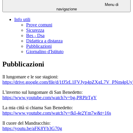
Menu di
navigazione
Info utili
Prove comuni
Sicurezza
Bes - Dsa
Didattica a distanza
Pubblicazioni
Giornalino d'Istituto
Pubblicazioni
Il lungomare e le sue stagioni:
https://drive.google.com/file/d/1fJ5rL1FVJyp4pZXgL7V_PNm4p
L'inverno sul lungomare di San Benedetto:
https://www.youtube.com/watch?v=bg-PRPlrTgY
La mia città si chiama San Benedetto:
https://www.youtube.com/watch?v=fkI-4e2Ym7w&t=16s
Il cuore del Mandracchio:
https://youtu.be/aFK8Yb3G70g