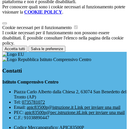
piattaforma e non è possibile disabilitarli.
Per conoscere quali sono i cookie necessari al funzionamento potete
visionare la
COOKIE POLICY
.
Cookie necessari per il funzionamento
I cookie necessari per il funzionamento non possono essere
disabilitati. È possibile consultare l'elenco nella pagina della cookie
policy.
Accetta tutti
Salva le preferenze
Istituto Comprensivo Centro
Contatti
Istituto Comprensivo Centro
Piazza Carlo Alberto dalla Chiesa 2, 63074 San Benedetto del
Tronto (AP)
Tel:
0735781072
Email:
apic83500p@istruzione.it
Link per inviare una mail
PEC:
apic83500p@pec.istruzione.it
Link per inviare una mail
C.F.: 91038890447
Codice Meccanografico: APIC83500P