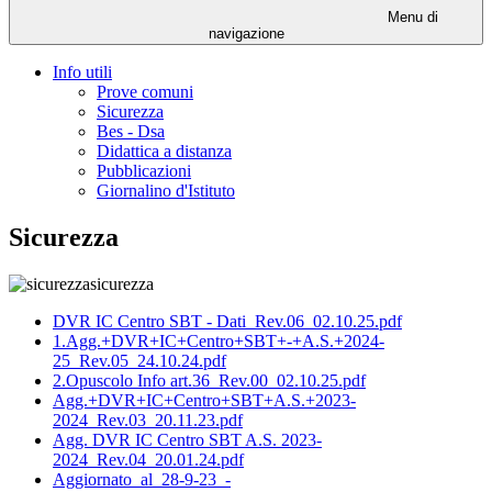
Menu di
navigazione
Info utili
Prove comuni
Sicurezza
Bes - Dsa
Didattica a distanza
Pubblicazioni
Giornalino d'Istituto
Sicurezza
sicurezza
DVR IC Centro SBT - Dati_Rev.06_02.10.25.pdf
1.Agg.+DVR+IC+Centro+SBT+-+A.S.+2024-
25_Rev.05_24.10.24.pdf
2.Opuscolo Info art.36_Rev.00_02.10.25.pdf
Agg.+DVR+IC+Centro+SBT+A.S.+2023-
2024_Rev.03_20.11.23.pdf
Agg. DVR IC Centro SBT A.S. 2023-
2024_Rev.04_20.01.24.pdf
Aggiornato_al_28-9-23_-