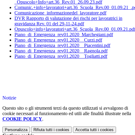
_Opuscolo+Info+art.36_Rev.01_26.09.23.pdf
Comunic.+info+lavoratori+art.36_Scuola_Rev.00_01.09.21_.p
Comunicazione_informazionedel_lavoratore.pdf
DVR Rapporto di valutazione dei rischi per lavoratrici in
gravidanza Rev. 01 del 29-11-24.pdf
Opuscolo+info+lavoratori+art.36_Scuola_Rev.00_01.09.21.pd
Piano_di_Emergenza_rev01.2020_Marchegiani.pdf
Piano_di_Emergenza_rev01.2020__Curzi.pdf
Piano_di_Emergenza_rev01.2020__Piacentini.pdf
Piano_di_Emergenza_rev01.2020__Ragnola.pdf
Piano_di_Emergenza_rev01.2020__Togliatti.pdf
Notizie
Questo sito o gli strumenti terzi da questo utilizzati si avvalgono di
cookie necessari al funzionamento ed utili alle finalità illustrate nella
COOKIE POLICY
.
Personalizza
Rifiuta tutti
i cookies
Accetta tutti
i cookies